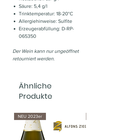
Säure: 5,4 g/l
Trinktemperatur: 18-20°C
Allergiehinweise: Sulfite
Erzeugerabfüllung: D-RP-
065350
Der Wein kann nur ungeöffnet
retourniert werden.
Ähnliche
Produkte
NEU 2023er
NEU 2025er