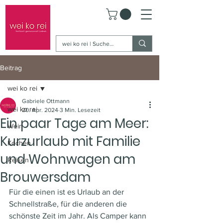
Beitrag
wei ko rei
Gabriele Ottmann
wei ko rei
20. Apr. 2024
3 Min. Lesezeit
Ein paar Tage am Meer:
Wein
Kurzurlaub mit Familie
Kochen
und Wohnwagen am
Reisen
Brouwersdam
Für die einen ist es Urlaub an der 
Schnellstraße, für die anderen die 
schönste Zeit im Jahr. Als Camper kann 