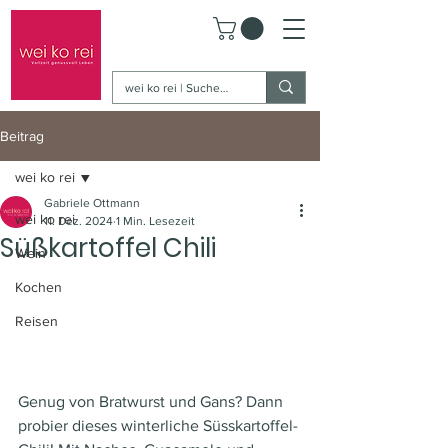
Beitrag
wei ko rei
Gabriele Ottmann
wei ko rei
11. Dez. 2024
1 Min. Lesezeit
Süßkartoffel Chili
Wein
Kochen
Reisen
Genug von Bratwurst und Gans? Dann 
probier dieses winterliche Süsskartoffel-