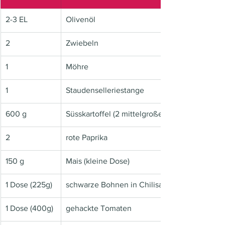
2-3 EL
Olivenöl
2
Zwiebeln
1
Möhre
1
Staudenselleriestange
600 g
Süsskartoffel (2 mittelgroße)
2
rote Paprika
150 g
Mais (kleine Dose)
1 Dose (225g)
schwarze Bohnen in Chilisauce
1 Dose (400g)
gehackte Tomaten