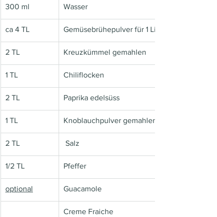
300 ml
Wasser
ca 4 TL
Gemüsebrühepulver für 1 Liter
2 TL
Kreuzkümmel gemahlen
1 TL
Chiliflocken
2 TL 
Paprika edelsüss
1 TL
Knoblauchpulver gemahlen
2 TL
 Salz
1/2 TL
Pfeffer
optional
Guacamole
Creme Fraiche